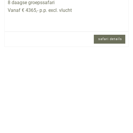
8 daagse groepssafari
Vanaf € 4365,- p.p. excl. vlucht
safari details
8 daagse groepssafari met internationaal
gezelschap met ontvangst door lokale
vertegenwoordiger.
Reisomschrijving
Heeft u alle safari-landen in Afrika gezien? Bent u
dan ook al naar Zambia geweest? Want Zambia
kent nog geen massatoerisme, biedt prachtige,
veelzijdige natuurgebieden met een rijk aanbod
aan wilde dieren. En hoe kunt u beter één worden
met de natuur dan te wandelen en de aarde onder