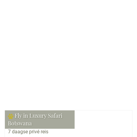
Verblijf:
Lodges, Luxe lodges, Tented camps,
Hotels, Guesthouses
Gezelschap:
Max. 6
Bekijk reis
Fly in Luxury Safari
Botswana
7 daagse privé reis