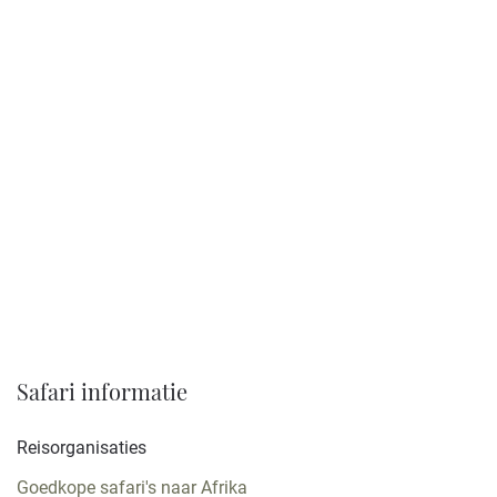
Verblijf:
Lodges, Luxe lodges, Hotels,
Guesthouses, Langoed & (wine) estates
Gezelschap:
Max. 44
Bekijk reis
Safari informatie
Reisorganisaties
Goedkope safari's naar Afrika