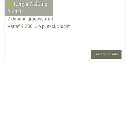
Kenya Walking
Safari
7 daagse groepssafari
Vanaf € 2881,- p.p. excl. vlucht
safari details
7 daagse groepssafari met internationaal
gezelschap en Engels sprekende
reisbegeleiding.
Reisomschrijving
Loop de wandelschoenen maar vast in want na
een paar dagen acclimatiseren moeten ze (of u?)
er toch echt aan geloven: Crescent Island, Hells
Gate Lake en Crater Lake gaat u te voet