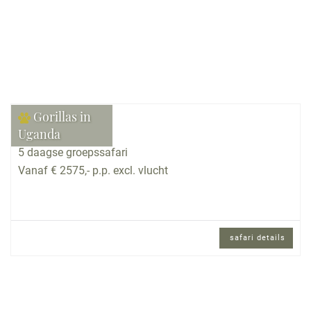
Gorillas in
Uganda
5 daagse groepssafari
Vanaf € 2575,- p.p. excl. vlucht
safari details
5 daagse groepssafari met internationaal
gezelschap en Engels sprekende
reisbegeleiding.