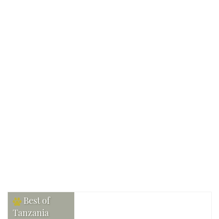
Reis van:
Tenzing Travel
Verblijf:
Lodges, Luxe lodges, Tented camps,
Hotels, Guesthouses
Gezelschap:
Individueel
Bekijk reis
Best of
Tanzania