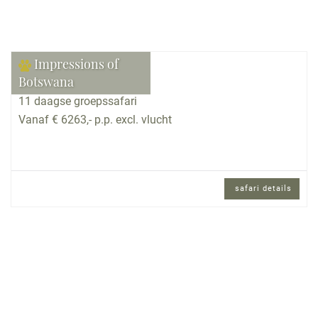
Impressions of
Botswana
11 daagse groepssafari
Vanaf € 6263,- p.p. excl. vlucht
safari details
11 daagse groepssafari met internationaal
gezelschap en Engels sprekende
reisbegeleiding.
Reisomschrijving
U bezoekt de mooiste parken, overnacht in