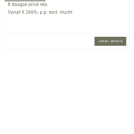
8 daagse privé reis
Vanaf € 2669,- p.p. excl. vlucht
safari details
8 daagse privé reis met ontvangst door lokale
vertegenwoordiger.
Reisomschrijving
Tijdens deze safari reis door Tanzania bezoekt u
vier parken in het noorden van het land. Vanuit
Arusha gaat u naar Lake Manyara met haar
watervogels en tal van wilde dieren. Daarna
bezoekt u de uitgestrekte savannen van het
magische park Serengeti. Het volgende park is
het achtste wereldwonder, de Ngorongoro-krater.