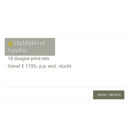
Highlights of
Namibia
18 daagse privé reis
Vanaf € 1195,- p.p. excl. vlucht
safari details
18 daagse privé reis met ontvangst door lokale
vertegenwoordiger.
Reisomschrijving