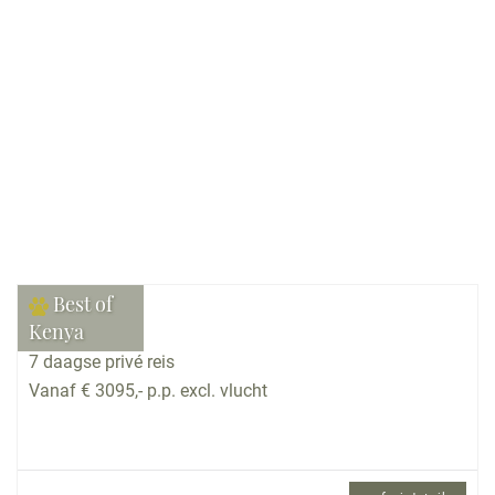
Bekijk reis
Best of
Kenya
7 daagse privé reis
Vanaf € 3095,- p.p. excl. vlucht