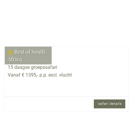
Best of South
Africa
15 daagse groepssafari
Vanaf € 1395,- p.p. excl. vlucht
safari details
15 daagse groepssafari met internationaal
gezelschap en Engels sprekende
reisbegeleiding.