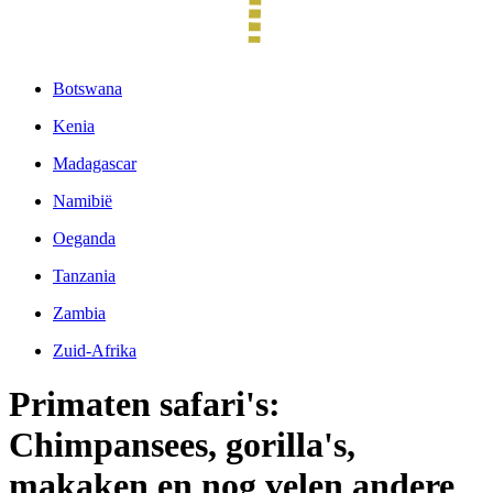
Botswana
Kenia
Madagascar
Namibië
Oeganda
Tanzania
Zambia
Zuid-Afrika
Primaten safari's:
Chimpansees, gorilla's,
makaken en nog velen andere