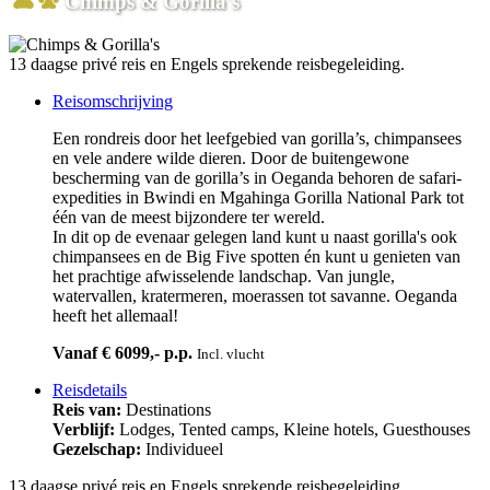
Chimps & Gorilla's
13 daagse privé reis en Engels sprekende reisbegeleiding.
Reisomschrijving
Een rondreis door het leefgebied van gorilla’s, chimpansees
en vele andere wilde dieren. Door de buitengewone
bescherming van de gorilla’s in Oeganda behoren de safari-
expedities in Bwindi en Mgahinga Gorilla National Park tot
één van de meest bijzondere ter wereld.
In dit op de evenaar gelegen land kunt u naast gorilla's ook
chimpansees en de Big Five spotten én kunt u genieten van
het prachtige afwisselende landschap. Van jungle,
watervallen, kratermeren, moerassen tot savanne. Oeganda
heeft het allemaal!
Vanaf € 6099,- p.p.
Incl. vlucht
Reisdetails
Reis van:
Destinations
Verblijf:
Lodges, Tented camps, Kleine hotels, Guesthouses
Gezelschap:
Individueel
13 daagse privé reis en Engels sprekende reisbegeleiding.