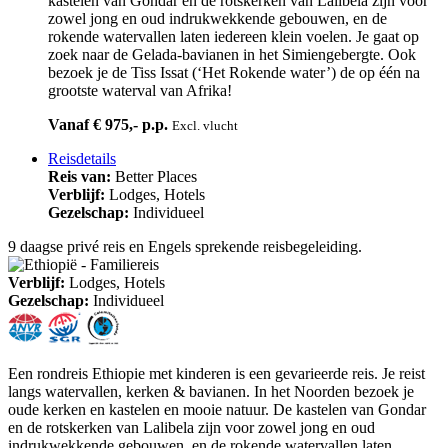
kastelen van Gondar en de rotskerken van Lalibela zijn voor
zowel jong en oud indrukwekkende gebouwen, en de
rokende watervallen laten iedereen klein voelen. Je gaat op
zoek naar de Gelada-bavianen in het Simiengebergte. Ook
bezoek je de Tiss Issat (‘Het Rokende water’) de op één na
grootste waterval van Afrika!
Vanaf € 975,- p.p.
Excl. vlucht
Reisdetails
Reis van:
Better Places
Verblijf:
Lodges, Hotels
Gezelschap:
Individueel
9 daagse privé reis en Engels sprekende reisbegeleiding.
Verblijf:
Lodges, Hotels
Gezelschap:
Individueel
Een rondreis Ethiopie met kinderen is een gevarieerde reis. Je reist
langs watervallen, kerken & bavianen. In het Noorden bezoek je
oude kerken en kastelen en mooie natuur. De kastelen van Gondar
en de rotskerken van Lalibela zijn voor zowel jong en oud
indrukwekkende gebouwen, en de rokende watervallen laten