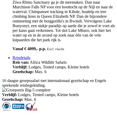
Ziwa Rhino Sanctuary ga je dit meemaken. Dan naar
Murchison Falls NP voor een boottocht op de Nijl en naar de
waterval. Chimpansee tracking in Kibale, boattrip en tree
climbing lions in Queen Elizabeth NP. Dan de bijzondere
ontmoeting met de berggorilla's in Bwindi. Vervolgens Lake
Bunyonyi, een stukje paradijs op aarde die je zowel te voet als
per kano gaat verkennen. Tot slot Lake Mburo, ook hier het
water op en in de avond op zoek naar één van de vele
luipaarden die het park rijk is.
Vanaf € 4099,- p.p.
Excl. vlucht
Reisdetails
Reis van:
Africa Wildlife Safaris
Verblijf:
Lodges, Tented camps, Kleine hotels
Gezelschap:
Max. 6
16 daagse groepssafari met internationaal gezelschap en Engels
sprekende reisbegeleiding.
Verblijf:
Lodges, Tented camps, Kleine hotels
Gezelschap:
Max. 6