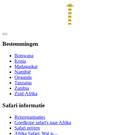
Bestemmingen
Botswana
Kenia
Madagaskar
Namibië
Oeganda
Tanzania
Zambia
Zuid-Afrika
Safari informatie
Reisorganisaties
Goedkope safari's naar Afrika
Safari prijzen
Afrika Safari: Wat is....