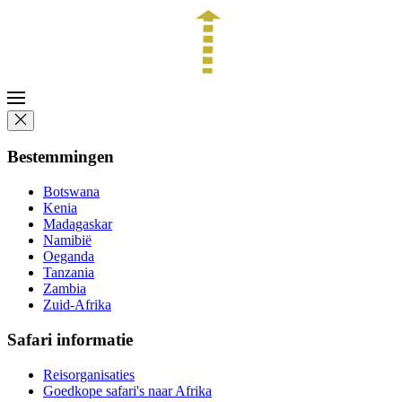
Bestemmingen
Botswana
Kenia
Madagaskar
Namibië
Oeganda
Tanzania
Zambia
Zuid-Afrika
Safari informatie
Reisorganisaties
Goedkope safari's naar Afrika