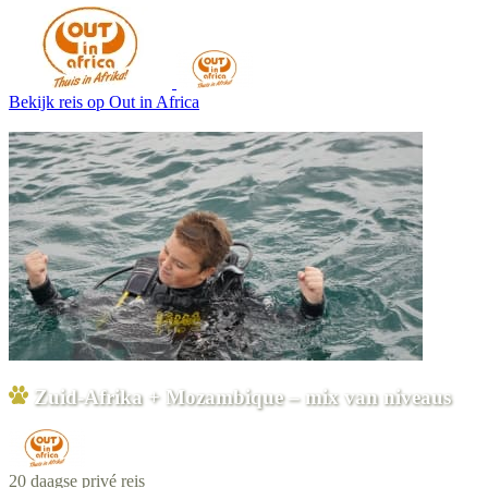
Bekijk reis
op Out in Africa
Zuid-Afrika + Mozambique – mix van niveaus
20 daagse privé reis