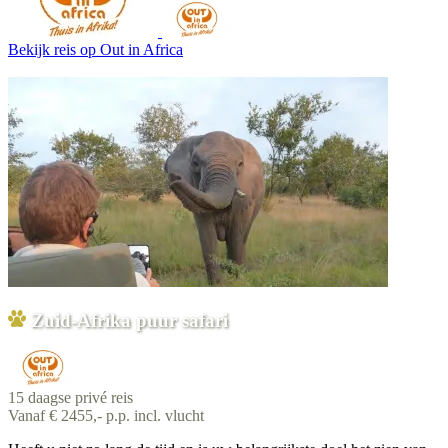
Bekijk reis
op Out in Africa
Zuid-Afrika puur safari
15 daagse privé reis
Vanaf € 2455,- p.p. incl. vlucht