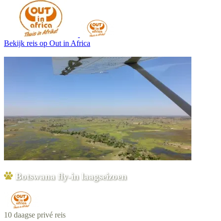
Bekijk reis
op Out in Africa
Botswana fly-in laagseizoen
10 daagse privé reis