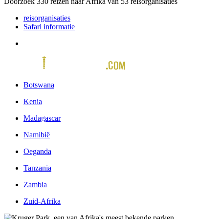
Doorzoek
330
reizen naar Afrika van
53
reisorganisaties
reisorganisaties
Safari informatie
Botswana
Kenia
Madagascar
Namibië
Oeganda
Tanzania
Zambia
Zuid-Afrika