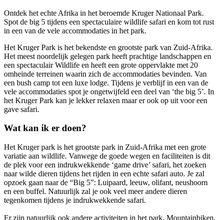
Ontdek het echte Afrika in het beroemde Kruger Nationaal Park.
Spot de big 5 tijdens een spectaculaire wildlife safari en kom tot rust
in een van de vele accommodaties in het park.
Het Kruger Park is het bekendste en grootste park van Zuid-Afrika.
Het meest noordelijk gelegen park heeft prachtige landschappen en
een spectaculair Wildlife en heeft een grote oppervlakte met 20
omheinde terreinen waarin zich de accommodaties bevinden. Van
een bush camp tot een luxe lodge. Tijdens je verblijf in een van de
vele accommodaties spot je ongetwijfeld een deel van ‘the big 5’. In
het Kruger Park kan je lekker relaxen maar er ook op uit voor een
gave safari.
Wat kan ik er doen?
Het Kruger park is het grootste park in Zuid-Afrika met een grote
variatie aan wildlife. Vanwege de goede wegen en faciliteiten is dit
de plek voor een indrukwekkende ‘game drive’ safari, het zoeken
naar wilde dieren tijdens het rijden in een echte safari auto. Je zal
opzoek gaan naar de “Big 5”: Luipaard, leeuw, olifant, neushoorn
en een buffel. Natuurlijk zal je ook veel meer andere dieren
tegenkomen tijdens je indrukwekkende safari.
Er zijn natuurlijk ook andere activiteiten in het park. Mountainbiken,