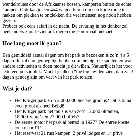
wandelroutes door de Afrikaanse bossen, kamperen buiten de echte
kampen. Ook kan je een 4x4 wagen huren om een korte route te
maken om plekken te ontdekken die veel mensen nog nooit hebben
gezien.
Probeer ook eens safari in de nacht. De ervaring in het donker zal
heel anders zijn. Je ziet ook dieren die je normaal niet ziet.
Hoe lang moet ik gaan?
Een gemiddeld aantal dagen om het park te bezoeken is zo’n 4 a 5
dagen. Je zal dan genoeg tijd hebben om the big 5 te spotten en wat
andere activiteiten te doen mocht je dit willen. Natuurlijk is het voor
iedereen persoonlijk. Mocht je alleen “the big” willen zien, dan zal 3
dagen genoeg zijn om veel van het park te zien.
Wist je dat?
Het Kruger park zo’n 2.000.000 hectare groot is? Dit is bijna
even groot als heel België!
Het Kruger park het thuis is van zo’n 12.000 olifanten,
18.000 zebra’s en 27.000 buffels?
De eerste motor het park al betrad in 1927? De entree kostte
toen maar £1!
Het reservaat 21 rust kampen, 2 privé lodges en 14 privé