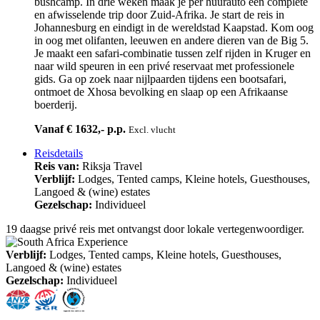
bushcamp. In drie weken maak je per huurauto een complete
en afwisselende trip door Zuid-Afrika. Je start de reis in
Johannesburg en eindigt in de wereldstad Kaapstad. Kom oog
in oog met olifanten, leeuwen en andere dieren van de Big 5.
Je maakt een safari-combinatie tussen zelf rijden in Kruger en
naar wild speuren in een privé reservaat met professionele
gids. Ga op zoek naar nijlpaarden tijdens een bootsafari,
ontmoet de Xhosa bevolking en slaap op een Afrikaanse
boerderij.
Vanaf € 1632,- p.p.
Excl. vlucht
Reisdetails
Reis van:
Riksja Travel
Verblijf:
Lodges, Tented camps, Kleine hotels, Guesthouses,
Langoed & (wine) estates
Gezelschap:
Individueel
19 daagse privé reis met ontvangst door lokale vertegenwoordiger.
Verblijf:
Lodges, Tented camps, Kleine hotels, Guesthouses,
Langoed & (wine) estates
Gezelschap:
Individueel