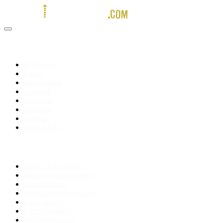
Bestemmingen
Botswana
Kenia
Madagaskar
Namibië
Oeganda
Tanzania
Zambia
Zuid-Afrika
Zuid-Afrika
Zuid-Afrika safari's
Bezienswaardigheden
Groepsreizen
Individuele rondreizen
Luxe safari's
Familie safari's
Selfdrive safari's