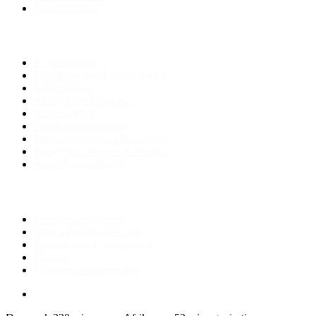
Reisinformatie
Safari informatie
Reisorganisaties
Goedkope safari's naar Afrika
Safari prijzen
Afrika Safari: Wat is....
Safari paklijst
Safari accommodatie
Reisverzekeringen & garanties
Reisgidsen, kaarten & boeken
Safari fotografie tips
Over safari-planner.com
Over het reisaanbod
Over safari-planner.com
Reisorganisatie aanmelden
Contact
Inloggen reisorganisatie