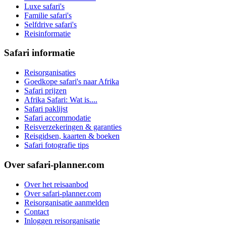
Luxe safari's
Familie safari's
Selfdrive safari's
Reisinformatie
Safari informatie
Reisorganisaties
Goedkope safari's naar Afrika
Safari prijzen
Afrika Safari: Wat is....
Safari paklijst
Safari accommodatie
Reisverzekeringen & garanties
Reisgidsen, kaarten & boeken
Safari fotografie tips
Over safari-planner.com
Over het reisaanbod
Over safari-planner.com
Reisorganisatie aanmelden
Contact
Inloggen reisorganisatie