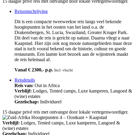
15 daagse privé reis met ontvangst door lokale vertegenwoordiger.
Reisomschrijving
Dit is een compacte tweeweekse reis langs veel bekende
hoogtepunten in het oosten van het land o.a. de
Drakensbergen, St. Lucia, Swaziland, Greater Kruger Park.
Dit deel van de reis is gericht op natuur. Daarna vliegt u naar
Kaapstad. Hier zijn ook nog mooie natuurgebieden maar deze
stad is toch vooral bekend om de historie, cultuur en goede
restaurants. Een laatste kort bezoek aan de wijnstreek maakt
de reis helemaal af.
Vanaf € 2300,- p.p.
Incl. vlucht
Reisdetails
Reis van:
Out in Africa
Verblijf:
Lodges, Tented camps, Luxe kamperen, Langoed &
(wine) estates
Gezelschap:
Individueel
15 daagse privé reis met ontvangst door lokale vertegenwoordiger.
Verblijf:
Lodges, Tented camps, Luxe kamperen, Langoed &
(wine) estates
Gezelschap:
Individueel