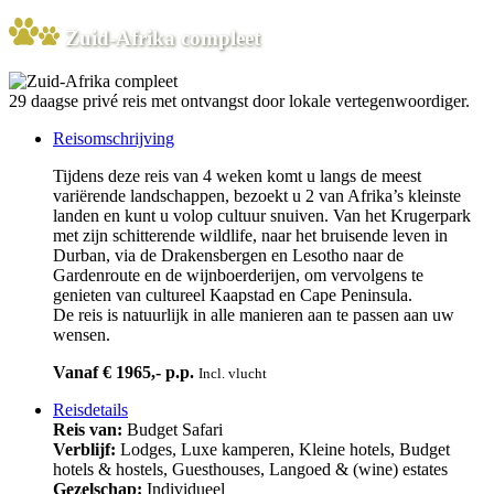
Zuid-Afrika compleet
29 daagse privé reis met ontvangst door lokale vertegenwoordiger.
Reisomschrijving
Tijdens deze reis van 4 weken komt u langs de meest
variërende landschappen, bezoekt u 2 van Afrika’s kleinste
landen en kunt u volop cultuur snuiven. Van het Krugerpark
met zijn schitterende wildlife, naar het bruisende leven in
Durban, via de Drakensbergen en Lesotho naar de
Gardenroute en de wijnboerderijen, om vervolgens te
genieten van cultureel Kaapstad en Cape Peninsula.
De reis is natuurlijk in alle manieren aan te passen aan uw
wensen.
Vanaf € 1965,- p.p.
Incl. vlucht
Reisdetails
Reis van:
Budget Safari
Verblijf:
Lodges, Luxe kamperen, Kleine hotels, Budget
hotels & hostels, Guesthouses, Langoed & (wine) estates
Gezelschap:
Individueel