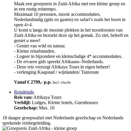
Maak een groepsreis in Zuid-Afrika met een kleine groep en
in een rustig reistempo.
Maximaal 10 personen, mooie accommodaties,
Nederlandstalig (gids en gasten) en safari’s zoals het hoort in
open 4×4.
U komt u langs de mooiste plekken in het noordoosten van
Zuid-Afrika en bezoekt deze op het gemak. Zo ziet, beleeft en
geniet u meer!
- Geniet van wild en natuur.
- Kleine reisafstanden.
- Logeer in bijzondere en kleinschalige 4* accommodaties.
- De ervaren gids spreekt Afrikaans–Nederlands.
- Deze reis verzorgt Afrikaya Tours in eigen beheer!
- verlenging Kaapstad / wijnlanden/ Tuinroute
Vanaf € 2799,- p.p.
Incl. vlucht
Reisdetails
Reis van:
Afrikaya Tours
Verblijf:
Lodges, Kleine hotels, Guesthouses
Gezelschap:
Max. 10
18 daagse groepssafari met Nederlands gezelschap en Nederlands
sprekende reisbegeleiding.