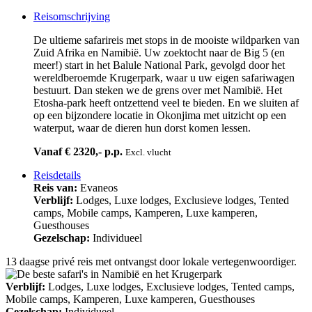
Reisomschrijving
De ultieme safarireis met stops in de mooiste wildparken van
Zuid Afrika en Namibië. Uw zoektocht naar de Big 5 (en
meer!) start in het Balule National Park, gevolgd door het
wereldberoemde Krugerpark, waar u uw eigen safariwagen
bestuurt. Dan steken we de grens over met Namibië. Het
Etosha-park heeft ontzettend veel te bieden. En we sluiten af
op een bijzondere locatie in Okonjima met uitzicht op een
waterput, waar de dieren hun dorst komen lessen.
Vanaf € 2320,- p.p.
Excl. vlucht
Reisdetails
Reis van:
Evaneos
Verblijf:
Lodges, Luxe lodges, Exclusieve lodges, Tented
camps, Mobile camps, Kamperen, Luxe kamperen,
Guesthouses
Gezelschap:
Individueel
13 daagse privé reis met ontvangst door lokale vertegenwoordiger.
Verblijf:
Lodges, Luxe lodges, Exclusieve lodges, Tented camps,
Mobile camps, Kamperen, Luxe kamperen, Guesthouses
Gezelschap:
Individueel