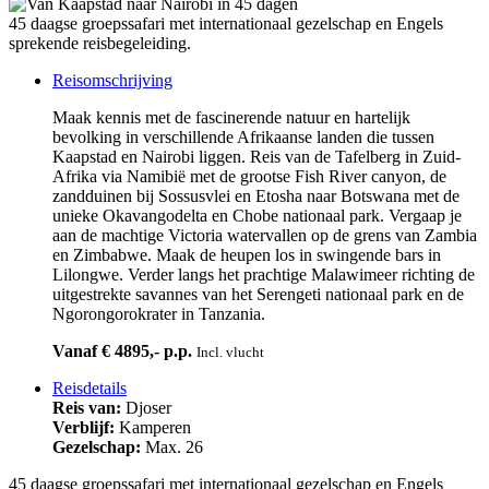
45 daagse groepssafari met internationaal gezelschap en Engels
sprekende reisbegeleiding.
Reisomschrijving
Maak kennis met de fascinerende natuur en hartelijk
bevolking in verschillende Afrikaanse landen die tussen
Kaapstad en Nairobi liggen. Reis van de Tafelberg in Zuid-
Afrika via Namibië met de grootse Fish River canyon, de
zandduinen bij Sossusvlei en Etosha naar Botswana met de
unieke Okavangodelta en Chobe nationaal park. Vergaap je
aan de machtige Victoria watervallen op de grens van Zambia
en Zimbabwe. Maak de heupen los in swingende bars in
Lilongwe. Verder langs het prachtige Malawimeer richting de
uitgestrekte savannes van het Serengeti nationaal park en de
Ngorongorokrater in Tanzania.
Vanaf € 4895,- p.p.
Incl. vlucht
Reisdetails
Reis van:
Djoser
Verblijf:
Kamperen
Gezelschap:
Max. 26
45 daagse groepssafari met internationaal gezelschap en Engels