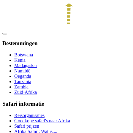
Bestemmingen
Botswana
Kenia
Madagaskar
Namibië
Oeganda
Tanzania
Zambia
Zuid-Afrika
Safari informatie
Reisorganisaties
Goedkope safari's naar Afrika
Safari prijzen
Afrika Safari: Wat is....