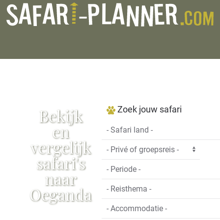
Zoek jouw safari
Bekijk
en
vergelijk
safari's
naar
Oeganda