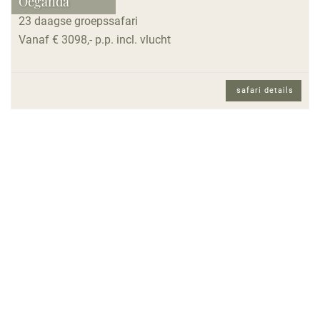
Oeganda
23 daagse groepssafari
Vanaf € 3098,- p.p. incl. vlucht
safari details
23 daagse groepssafari met Nederlands
gezelschap en Nederlands sprekende
reisbegeleiding.
Reisomschrijving
Wie vroeger graag de verhalen van Tarzan las,
moet eigenlijk naar Uganda gaan. Dit is het land
van dichte wouden, gorilla's en chimpansees,
maar ook van savannelandschappen met
leeuwen, zebra’s en giraffen. Uganda heeft een
paradijselijke natuur, een zeer hartelijke bevolking