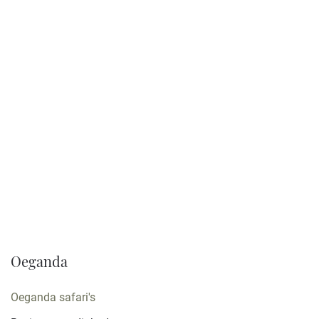
Verblijf:
Lodges, Tented camps, Hotels, Kleine
hotels
Gezelschap:
Max. 12
Bekijk reis
Oeganda
Oeganda safari's