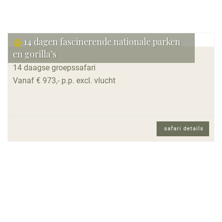
14 dagen fascinerende nationale parken
en gorilla’s
14 daagse groepssafari
Vanaf € 973,- p.p. excl. vlucht
safari details
14 daagse groepssafari met internationaal
gezelschap en Engels sprekende
reisbegeleiding.
Reisomschrijving