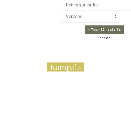
> Toon 324 safari's
herstel
Kampala