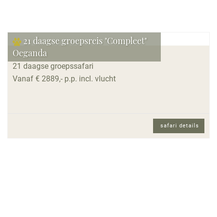
21 daagse groepsreis "Compleet"
Oeganda
21 daagse groepssafari
Vanaf € 2889,- p.p. incl. vlucht
safari details
21 daagse groepssafari met Nederlands
gezelschap en Nederlands sprekende
reisbegeleiding.
Reisomschrijving