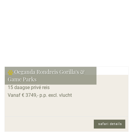
Bekijk reis
Oeganda Rondreis Gorilla's &
Game Parks
15 daagse privé reis
Vanaf € 3749,- p.p. excl. vlucht
safari details