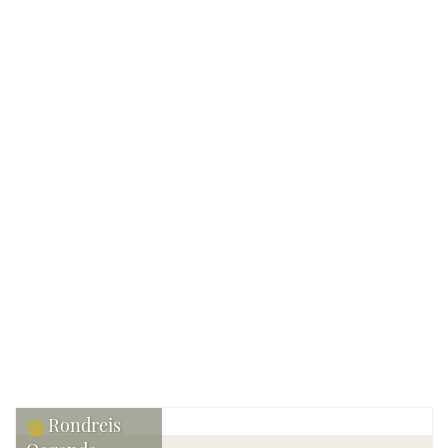
Reisdetails
Reis van:
Impala Tours
Verblijf:
Kamperen
Gezelschap:
Max. 18
Bekijk reis
Rondreis