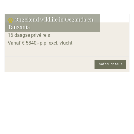
Ongekend wildlife in Oeganda en
Tanzania
16 daagse privé reis
Vanaf € 5840,- p.p. excl. vlucht
safari details
16 daagse privé reis en Nederlands sprekende
reisbegeleiding.
Reisomschrijving
Tijdens deze 16-daagse privé-safari beleeft u het
beste van Oost-Afrika! U reist van Lake Victoria
naar de tropische regenwouden in Oeganda om