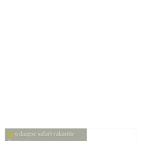
Vanaf € 2500,- p.p.
Excl. vlucht
Reisdetails
Reis van:
Evaneos
Verblijf:
Lodges, Tented camps
Gezelschap:
Individueel
Bekijk reis
9 daagse safari vakantie