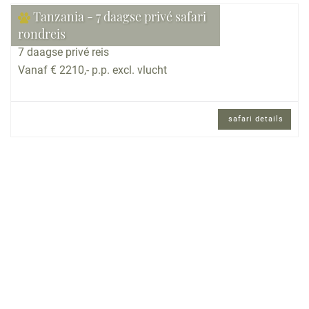
Tanzania - 7 daagse privé safari
rondreis
7 daagse privé reis
Vanaf € 2210,- p.p. excl. vlucht
safari details
7 daagse privé reis en Engels sprekende
reisbegeleiding.
Reisomschrijving
Klassieke safari waarbij u de magie van een
safari gaat ontdekken in de parken en reservaten
in Noord Tanzania. De rondreis met grote
diversiteit en contrasten in alle opzichten.