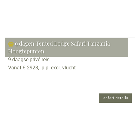
9 dagen Tented Lodge Safari Tanzania
Hoogtepunten
9 daagse privé reis
Vanaf € 2928,- p.p. excl. vlucht
safari details
9 daagse privé reis en Engels sprekende
reisbegeleiding.
Reisomschrijving