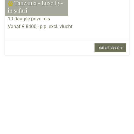
Tanzania - Luxe fly-
in safari
10 daagse privé reis
Vanaf € 8400,- p.p. excl. vlucht
safari details
10 daagse privé reis en Engels sprekende
reisbegeleiding.
Reisomschrijving
Tanzania is zonder twijfel één van de mooiste
landen van Afrika. De overweldigende natuur, het
gevarieerde landschap, het grote aantal wilde
dieren maken en de heerlijke lodges, waar u in
stijl verblijft, maken van deze super-de-luxe privé-
rondreis door Tanzania een ervaring om nooit