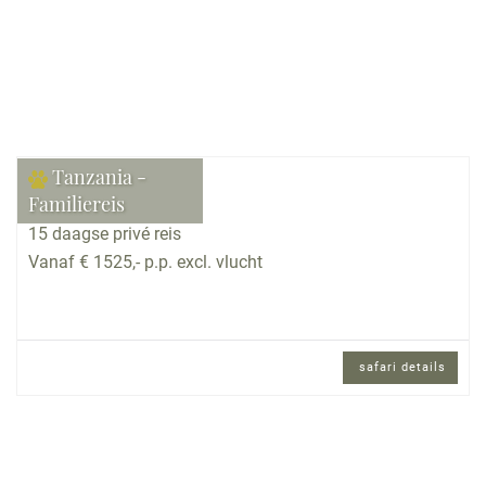
Tanzania -
Familiereis
15 daagse privé reis
Vanaf € 1525,- p.p. excl. vlucht
safari details
15 daagse privé reis en Engels sprekende
reisbegeleiding.
Reisomschrijving