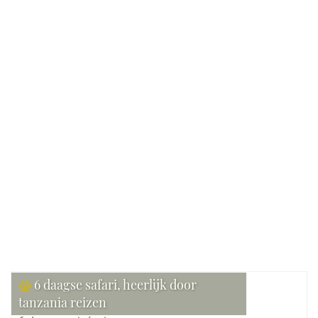
Verblijf:
Lodges, Exclusieve lodges, Tented
camps, Hotels
Gezelschap:
Individueel
Bekijk reis
6 daagse safari, heerlijk door
tanzania reizen