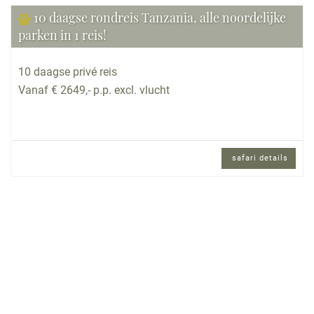
10 daagse rondreis Tanzania, alle noordelijke
parken in 1 reis!
10 daagse privé reis
Vanaf € 2649,- p.p. excl. vlucht
safari details
10 daagse privé reis en Engels sprekende
reisbegeleiding.
Reisomschrijving
Deze rondreis Tanzania is uniek, omdat je alle