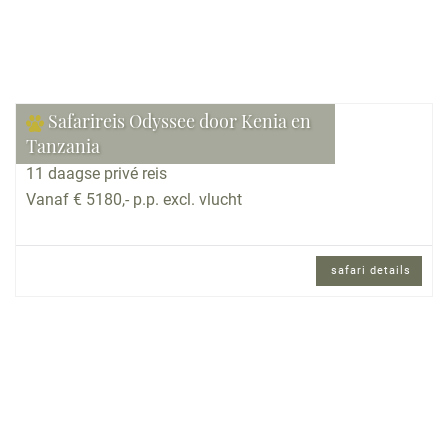
Safarireis Odyssee door Kenia en
Tanzania
11 daagse privé reis
Vanaf € 5180,- p.p. excl. vlucht
safari details
11 daagse privé reis en Engels sprekende
reisbegeleiding.
Reisomschrijving
Deze reis biedt de ultieme safari-ervaring. In elf