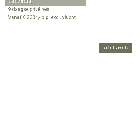
Tanzania
9 daagse privé reis
Vanaf € 2384,- p.p. excl. vlucht
safari details
9 daagse privé reis en Engels sprekende
reisbegeleiding.
Reisomschrijving
Dit is zo’n safari die niet elke dag verkocht wordt,
maar als we hem verkopen hebben wordt er zeker
over gesproken. Dit is een schitterende safari
waarbij 4 van de 5 parken bezocht zullen worden.
Dit is een echte droomsafari!