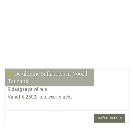
Bekijk reis
De ultieme Safari reis in Noord-
Tanzania
9 daagse privé reis
Vanaf € 2500,- p.p. excl. vlucht
safari details