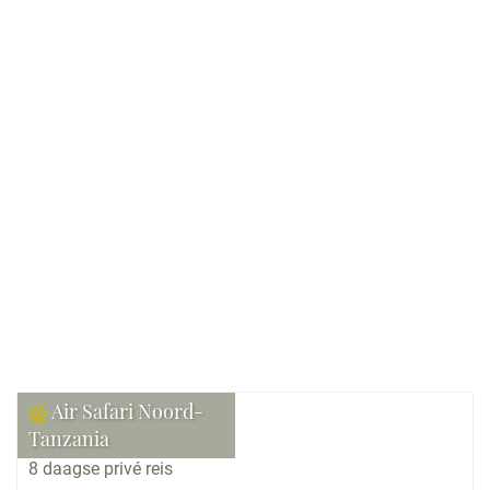
Verblijf:
Lodges, Luxe lodges, Exclusieve lodges,
Tented camps, Kamperen, Luxe kamperen,
Hotels, Guesthouses
Gezelschap:
Individueel
Bekijk reis
Air Safari Noord-
Tanzania
8 daagse privé reis