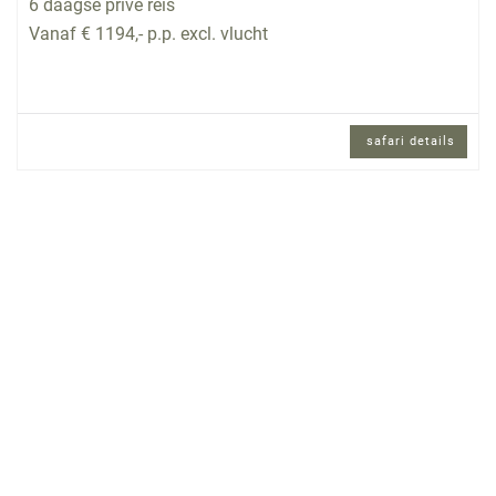
6 daagse privé reis
Vanaf € 1194,- p.p. excl. vlucht
safari details
6 daagse privé reis en Engels sprekende
reisbegeleiding.
Reisomschrijving
Heerlijk door Tanzania reizen langs de mooie
Natuurparken, met als klapper de Ngorongoro
krater! Dit is de mooiste safari route die je kunt
nemen als je 6 dagen de tijd hebt.
De hotels in deze reis zijn onze Silver klasse