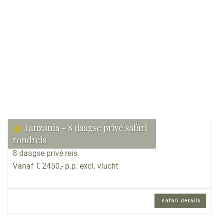
Bekijk reis
Tanzania - 8 daagse privé safari
rondreis
8 daagse privé reis
Vanaf € 2450,- p.p. excl. vlucht
safari details