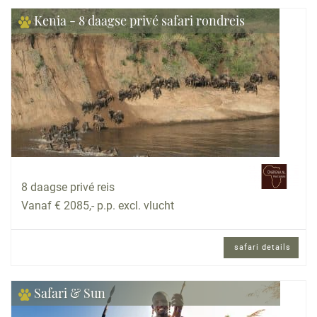
Kenia - 8 daagse privé safari rondreis
8 daagse privé reis
Vanaf € 2085,- p.p. excl. vlucht
safari details
Safari & Sun