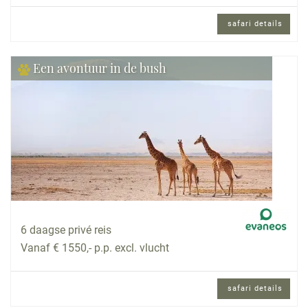
safari details
Een avontuur in de bush
6 daagse privé reis
Vanaf € 1550,- p.p. excl. vlucht
safari details