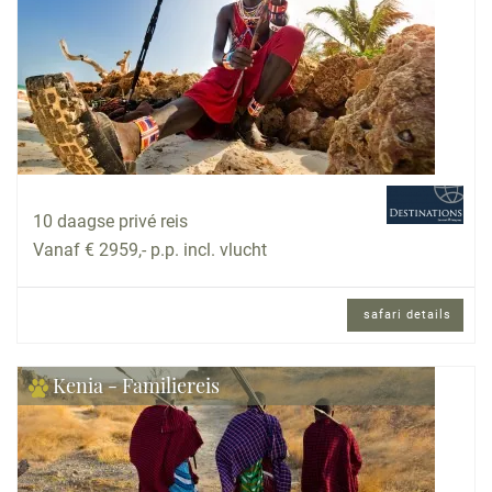
10 daagse privé reis
Vanaf € 2959,- p.p. incl. vlucht
safari details
Kenia - Familiereis