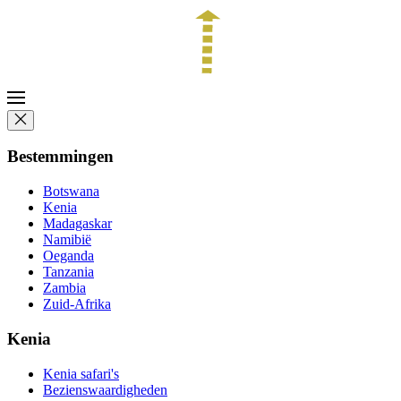
Bestemmingen
Botswana
Kenia
Madagaskar
Namibië
Oeganda
Tanzania
Zambia
Zuid-Afrika
Kenia
Kenia safari's
Bezienswaardigheden