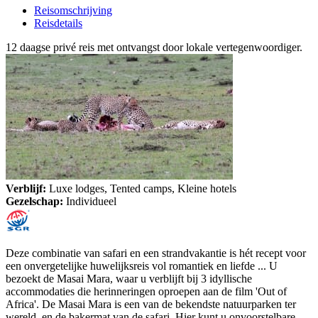
Reisomschrijving
Reisdetails
12 daagse privé reis met ontvangst door lokale vertegenwoordiger.
Verblijf:
Luxe lodges, Tented camps, Kleine hotels
Gezelschap:
Individueel
Deze combinatie van safari en een strandvakantie is hét recept voor
een onvergetelijke huwelijksreis vol romantiek en liefde ... U
bezoekt de Masai Mara, waar u verblijft bij 3 idyllische
accommodaties die herinneringen oproepen aan de film 'Out of
Africa'. De Masai Mara is een van de bekendste natuurparken ter
wereld, en de bakermat van de safari. Hier kunt u onvoorstelbare